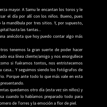
erza mayor. A Samu le encantan los toros y le
r el día por allí con los niños. Bueno, pues
la mandíbula por tres sitios. Y, por supuesto,
ital hasta las tantas...
una anécdota que hoy puedo contar algo más
sotros tenemos la gran suerte de poder hacer
ado esa línea cliente/amigo y nos enorgullece
como si fuéramos tontos, nos entristecemos
su casa... Y seguimos siendo los fotógrafos de
serio. Porque ante todo lo que más vale en esta
s presentando.
ntas quedamos otro día (esta vez sin niños) y
resa cuando lo habíamos preparado todo para
Romero de Torres y la emoción a flor de piel.