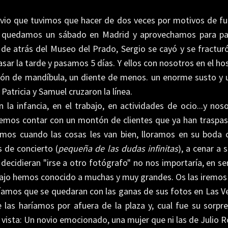
vio que tuvimos que hacer de dos veces por motivos de fu
, quedamos un sábado en Madrid y aprovechamos para pasa
 de atrás del Museo del Prado, Sergio se cayó y se fracturó 
r la tarde y pasamos 5 días. Y ellos con nosotros en el hosp
ón de mandíbula, un diente de menos. un enorme susto y 
atricia y Samuel cruzaron la línea.
a infancia, en el trabajo, en actividades de ocio...y no
emos contar con un montón de clientes que ya han traspas
os cuando las cosas les van bien, lloramos en su boda 
 de concierto (
pequeña de las dudas infinitas
), a cenar a 
, decidieran "irse a otro fotógrafo" no nos importaría, en 
rabajo hemos conocido a muchas y muy grandes. Os las iremo
amos que se quedaran con las ganas de sus fotos en Las Ve
las haríamos por afuera de la plaza y, cual fue su sorp
 la vista: Un novio emocionado, una mujer que ni las de Julio 