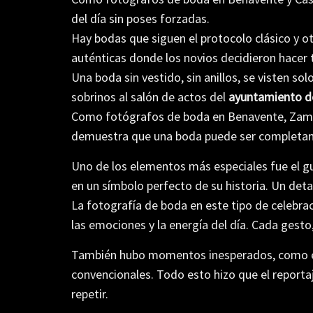
del día sin poses forzadas.
Hay
bodas
que
siguen
el
protocolo
clásico
y
o
auténticas
donde
los
n
ovios
decidieron
hacer
Una boda sin vestido, sin anillos, se visten so
sobrinos al salón de actos del
ayuntamiento d
Como fotógrafos de boda en Benavente, Zamora
demuestra que una boda puede ser completame
Uno de los elementos más especiales fue el gui
en un símbolo perfecto de su historia. Un deta
La fotografía de boda en este tipo de celebrac
las emociones y la energía del día. Cada gest
También hubo momentos inesperados, como el 
convencionales. Todo esto hizo que el reporta
repetir.