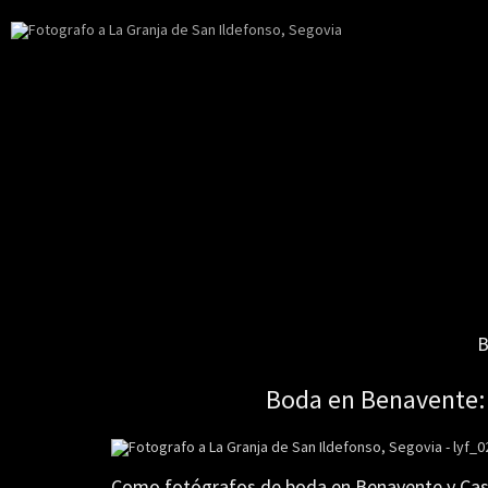
B
Boda
en
Benavente:
Como fotógrafos de boda en Benavente y Casti