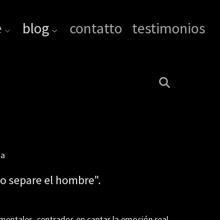
e
blog
contatto
testimonios
da
o separe el hombre".
mentales, centrados en captar la emoción real