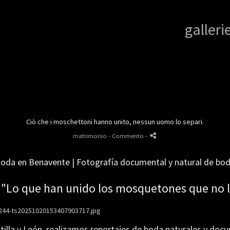
galleri
Ciò che i moschettoni hanno unito, nessun uomo lo separi.
matrimonio
- Commento
-
oda en Benavente | Fotografía documental y natural de bo
 "
Lo que han unido los mosquetones que no l
lla y León, realizamos reportajes de boda naturales y docu