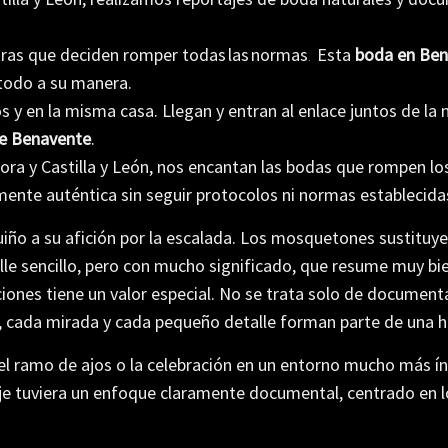
tras
que
deciden
romper
to
d
as
la
s
normas
Esta
boda
en
Ben
.
todo
a
su
manera.
los y en la misma casa. Llegan y entran al enlace juntos de la
e Benavente
.
 y Castilla y León, nos encantan las bodas que rompen los
nte auténtica sin seguir protocolos ni normas establecida
ño a su afición por la escalada. Los mosquetones sustituyero
lle sencillo, pero con mucho significado, que resume muy bie
iones tiene un valor especial. No se trata solo de documenta
o, cada mirada y cada pequeño detalle forman parte de una hi
ramo de ajos o la celebración en un entorno mucho más ínt
je tuviera un enfoque claramente documental, centrado en lo