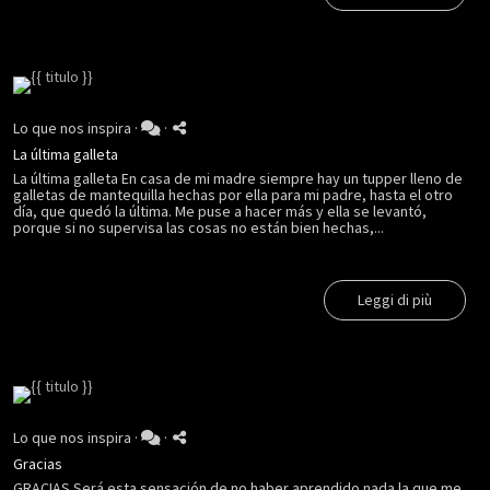
Lo que nos inspira
·
·
La última galleta
La última galleta En casa de mi madre siempre hay un tupper lleno de
galletas de mantequilla hechas por ella para mi padre, hasta el otro
día, que quedó la última. Me puse a hacer más y ella se levantó,
porque si no supervisa las cosas no están bien hechas,...
Leggi di più
Lo que nos inspira
·
·
Gracias
GRACIAS Será esta sensación de no haber aprendido nada la que me