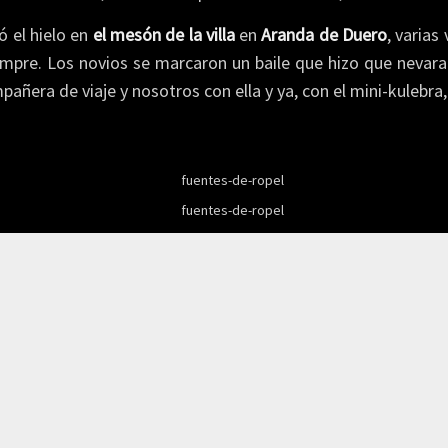
ó el hielo en
el mesón de la villa
en
Aranda de Duero
, varias
pre. Los novios se marcaron un baile que hizo que nevara 
pañera de viaje y nosotros con ella y ya, con el mini-kulebra