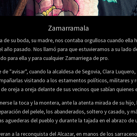
Zamarramala
día de su boda, su madre, nos contaba orgullosa cuando ella 
gó el año pasado. Nos llamó para que estuvieramos a su lado 
o para ella y para cualquier Zamarriega de pro.
e de "avisar", cuando la alcaldesa de Segovia, Clara Luquero
añarlas visitando a los estamentos políticos, militares y re
a de oreja a oreja delante de sus vecinos que sabían quienes 
rse la toca y la montera, ante la atenta mirada de su hijo, h
reparación del pelele, los abanderados, soltero y casado, y 
as aguederas del pueblo y durante la tajada en el abrazo de
eran a la reconquista del Alcazar, en manos de los sarracen