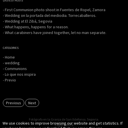
LASTEST POSTS
- First Communion photo shoot in Fuentes de Ropel, Zamora
- Wedding on la portada del mediodia. Torrecaballeros.
- Wedding at El Zibá, Segovia
- What happens, happens for a reason.
- What carabiners have joined together, let no man separate.
CATEGORIES
- Home
- wedding
- Communions
- Lo que nos inspira
- Previo
Previous
Next
Fotógrafo en la Granja de San Ildefonso, Segovia.
We use cookies to improve browsing our website and get statistics. If
Legal advice