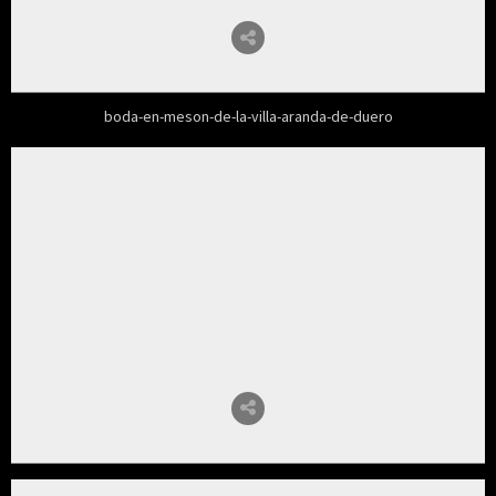
boda-en-meson-de-la-villa-aranda-de-duero